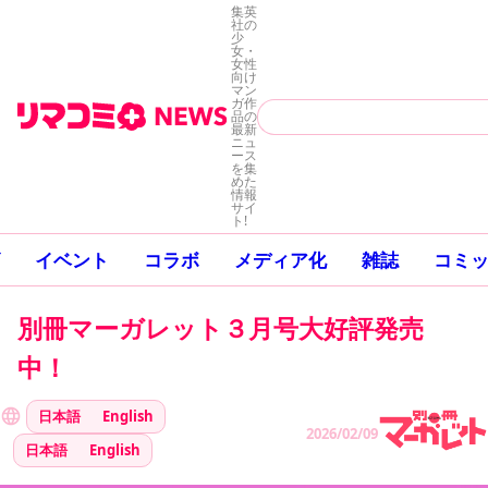
集英
社の
少
女・
女性
向け
マン
ガ作
品の
最新
ニュ
ース
を集
めた
情報
サイ
ト!
イベント
コラボ
メディア化
雑誌
コミ
別冊マーガレット３月号大好評発売
中！
日本語
English
2026/02/09
日本語
English