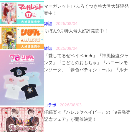
マーガレット17ふろくつき特大号大好評発
売中！
雑誌
2026/08/04
りぼん9月特大号大好評発売中！
雑誌
2026/08/04
『愛してるぜベイベ★★』『神風怪盗ジャ
ンヌ』『こどものおもちゃ』『ハニーレモ
ンソーダ』『夢色パティシエール』『ルナ
ティック雑技団』の〈BEAMS MANGART〉
〈Ray BEAMS〉とのトリプルコラボレーシ
ョン商品が販売決定！
コラボ
2026/08/03
仔縞楽々『ハレルヤベイビー』の「9巻発売
記念フェア」が開催決定！