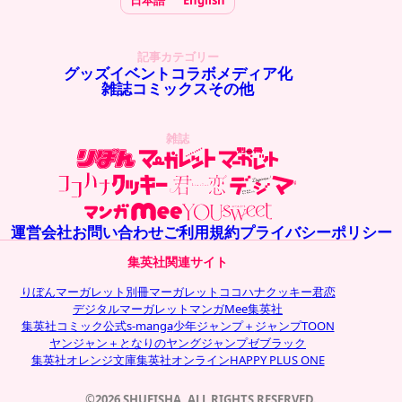
記事カテゴリー
グッズ
イベント
コラボ
メディア化
雑誌
コミックス
その他
雑誌
運営会社
お問い合わせ
ご利用規約
プライバシーポリシー
集英社関連サイト
りぼん
マーガレット
別冊マーガレット
ココハナ
クッキー
君恋
デジタルマーガレット
マンガMee
集英社
集英社コミック公式s-manga
少年ジャンプ＋
ジャンプTOON
ヤンジャン＋
となりのヤングジャンプ
ゼブラック
集英社オレンジ文庫
集英社オンライン
HAPPY PLUS ONE
©2026 SHUEISHA, ALL RIGHTS RESERVED.