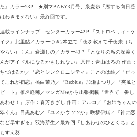
た』カラー
53P
★別マ
BABY3
月号、泉麦歩『恋する向日葵
はわきまえない』最終回です。
連載ラインナップ センターカラー
42
Ｐ『ストロベリィ・ケ
イク』北里鮎／カラーつき
2
本立て『夜を教えて千夜来（ち
やらい）くん』倉瀬しの／カラー
43
Ｐ『となりの席の深美く
んがアイドルになるかもしれない』原作：青山はるの 作画：
ちづはるか／『恋とシンクロニシティ』ことのは紬／『だっ
てこれが初恋』桃白茉乃／『
Re:blue
』加瀬まつり／『突風と
ビート』椎名軽穂／マンガ
Mee
から出張掲載『世界で一番し
あわせ！』原作：春芳きざし 作画：アルコ／『お姉ちゃんの
翠くん』目黒あむ／『ユメかウツツか』咲坂伊緒／『神に恋
など早すぎる』双海芽生／最終回『しあわせのひとくち』と
もすえ葵