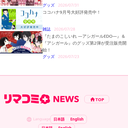
グッズ
2026/07/31
ココハナ9月号大好評発売中！
雑誌
2026/07/28
『たまのこしいれ ―アシガールEDO―』＆
『アシガール』のグッズ第2弾が受注販売開
始！
グッズ
2026/07/23
TOP
Language
日本語
English
日本語
English