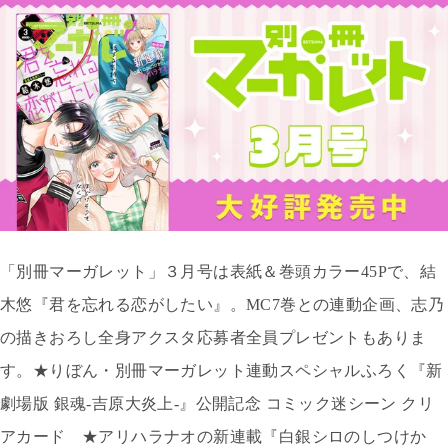
「別冊マーガレット」３月号は表紙＆巻頭カラー
45P
で、結
木悠『君を忘れる恋がしたい』。
MC7
巻との連動企画、志乃
の描きおろし全身アクスタ応募者全員プレゼントもありま
す。★りぼん・別冊マーガレット連動スペシャルふろく『新
劇場版 銀魂
-
吉原大炎上
-
』公開記念 コミック迷シーン クリ
アカード ★アリハラナオの新連載『白銀シロのしつけか