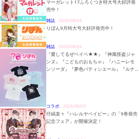
マーガレット17ふろくつき特大号大好評発
売中！
雑誌
2026/08/04
りぼん9月特大号大好評発売中！
雑誌
2026/08/04
『愛してるぜベイベ★★』『神風怪盗ジャ
ンヌ』『こどものおもちゃ』『ハニーレモ
ンソーダ』『夢色パティシエール』『ルナ
ティック雑技団』の〈BEAMS MANGART〉
〈Ray BEAMS〉とのトリプルコラボレーシ
ョン商品が販売決定！
コラボ
2026/08/03
仔縞楽々『ハレルヤベイビー』の「9巻発売
記念フェア」が開催決定！