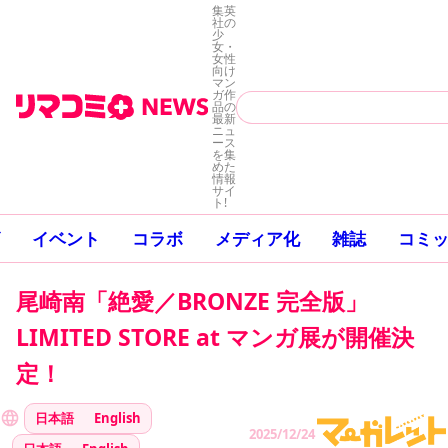
集英
社の
少
女・
女性
向け
マン
ガ作
品の
最新
ニュ
ース
を集
めた
情報
サイ
ト!
イベント
コラボ
メディア化
雑誌
コミ
尾崎南「絶愛／BRONZE 完全版」
LIMITED STORE at マンガ展が開催決
定！
日本語
English
2025/12/24