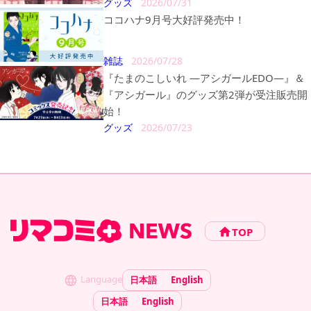
グッズ
2026/07/31
ココハナ9月号大好評発売中！
雑誌
2026/07/28
『たまのこしいれ ―アシガールEDO―』＆
『アシガール』のグッズ第2弾が受注販売開
始！
グッズ
2026/07/23
TOP
Language
日本語
English
日本語
English