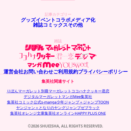
記事カテゴリー
グッズ
イベント
コラボ
メディア化
雑誌
コミックス
その他
雑誌
運営会社
お問い合わせ
ご利用規約
プライバシーポリシー
集英社関連サイト
りぼん
マーガレット
別冊マーガレット
ココハナ
クッキー
君恋
デジタルマーガレット
マンガMee
集英社
集英社コミック公式s-manga
少年ジャンプ＋
ジャンプTOON
ヤンジャン＋
となりのヤングジャンプ
ゼブラック
集英社オレンジ文庫
集英社オンライン
HAPPY PLUS ONE
©2026 SHUEISHA, ALL RIGHTS RESERVED.