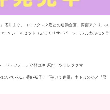
ト』酒井まゆ。コミックス２巻との連動企画、両面アクリルス
RIBON
シールセット（ぷっくりサイバーシール ふわぷにクラ
レード・フォー』小林ユキ 原作：ツラレタクマ
おにいちゃん』香純裕子／『翔けて春風』木下ほのか／『君