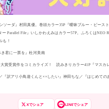
ンソーダ』村田真優。巻頭カラー
35P
『曖昧ブルー・ビース
ター
Parallel File
』いしかわえみはカラー
57P
。
ふろくは
NEO 
ルも！
べき君に一票を』杜河美南
」大賞受賞作をコミカライズ！ 読みきりカラー
41P
『マスカ
／『訳アリ小鳥遊くんと××したい』神田ちな／『はじめての
Xでシェア
LINEでシェア