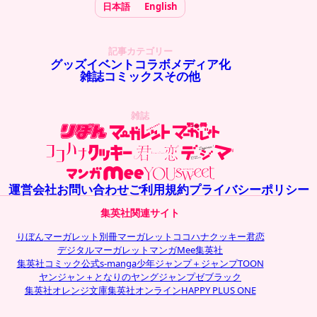
日本語
English
記事カテゴリー
グッズ
イベント
コラボ
メディア化
雑誌
コミックス
その他
雑誌
運営会社
お問い合わせ
ご利用規約
プライバシーポリシー
集英社関連サイト
りぼん
マーガレット
別冊マーガレット
ココハナ
クッキー
君恋
デジタルマーガレット
マンガMee
集英社
集英社コミック公式s-manga
少年ジャンプ＋
ジャンプTOON
ヤンジャン＋
となりのヤングジャンプ
ゼブラック
集英社オレンジ文庫
集英社オンライン
HAPPY PLUS ONE