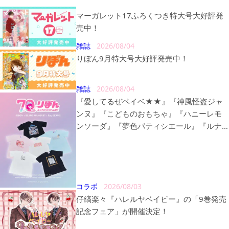
マーガレット17ふろくつき特大号大好評発
売中！
雑誌
2026/08/04
りぼん9月特大号大好評発売中！
雑誌
2026/08/04
『愛してるぜベイベ★★』『神風怪盗ジャ
ンヌ』『こどものおもちゃ』『ハニーレモ
ンソーダ』『夢色パティシエール』『ルナ
ティック雑技団』の〈BEAMS MANGART〉
〈Ray BEAMS〉とのトリプルコラボレーシ
ョン商品が販売決定！
コラボ
2026/08/03
仔縞楽々『ハレルヤベイビー』の「9巻発売
記念フェア」が開催決定！