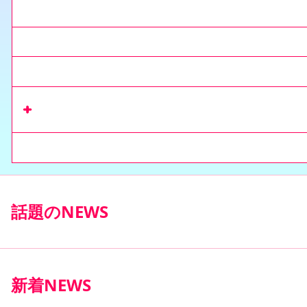
今月のりぼん
来月のりぼん
りぼんの増刊号
リマコミ+
で
収録作を読む
コミックス
話題のNEWS
新着NEWS