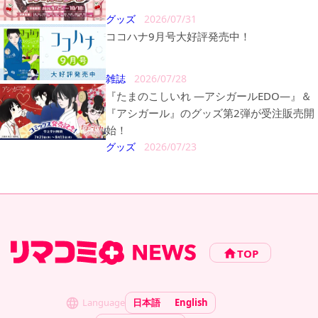
グッズ
2026/07/31
ココハナ9月号大好評発売中！
雑誌
2026/07/28
『たまのこしいれ ―アシガールEDO―』＆
『アシガール』のグッズ第2弾が受注販売開
始！
グッズ
2026/07/23
TOP
Language
日本語
English