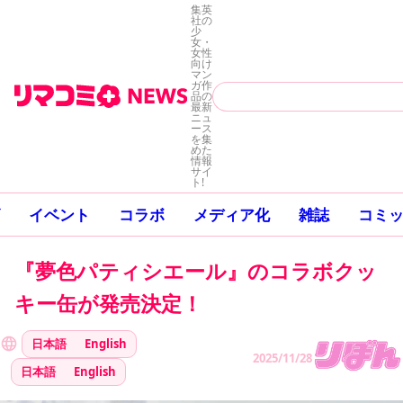
集英
社の
少
女・
女性
向け
マン
ガ作
品の
最新
ニュ
ース
を集
めた
情報
サイ
ト!
イベント
コラボ
メディア化
雑誌
コミ
『夢色パティシエール』のコラボクッ
キー缶が発売決定！
日本語
English
2025/11/28
日本語
English