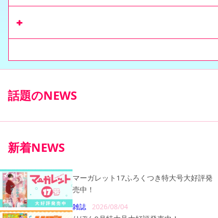
リマコミ+
で
収録作を読む
コミックス
話題のNEWS
新着NEWS
マーガレット17ふろくつき特大号大好評発
売中！
雑誌
2026/08/04