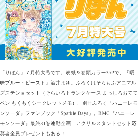
「りぼん」７月特大号です。表紙＆巻頭カラー
35P
で、『曖
昧ブルー・ビースト』酒井まゆ。ふろくはそらもふアニマル
ズステショセット（そらいろトランクケース まっしろおてて
ペン もくもくシークレットメモ）、別冊ふろく『ハニーレモ
ンソーダ』ファンブック「
Sparkle Days
」。
RMC
『ハニーレ
モンソーダ』最終
31
巻連動企画 アクリルスタンドセット応
募者全員プレゼントもある！