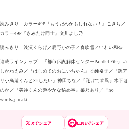
読みきり カラー
49P
『もうだめかもしれない！』こきち／
カラー
49P
『きみだけ同士』文川よし乃
読みきり 浅漬くらげ／鹿野かの子／春吹雪／いわい和奈
連載ラインナップ 『都市伝説解体センター
Parallel File
』い
しかわえみ／『はじめてのおにいちゃん』香純裕子／『訳ア
リ小鳥遊くんと××したい』神田ちな／『翔けて春風』木下ほ
のか／『美神くんの艶やかな秘め事』梨乃あり／『
no
words.
』
maki
Xでシェア
LINEでシェア