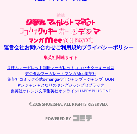
雑誌
運営会社
お問い合わせ
ご利用規約
プライバシーポリシー
集英社関連サイト
りぼん
マーガレット
別冊マーガレット
ココハナ
クッキー
君恋
デジタルマーガレット
マンガMee
集英社
集英社コミック公式s-manga
少年ジャンプ＋
ジャンプTOON
ヤンジャン＋
となりのヤングジャンプ
ゼブラック
集英社オレンジ文庫
集英社オンライン
HAPPY PLUS ONE
©2026 SHUEISHA, ALL RIGHTS RESERVED.
POWERED BY