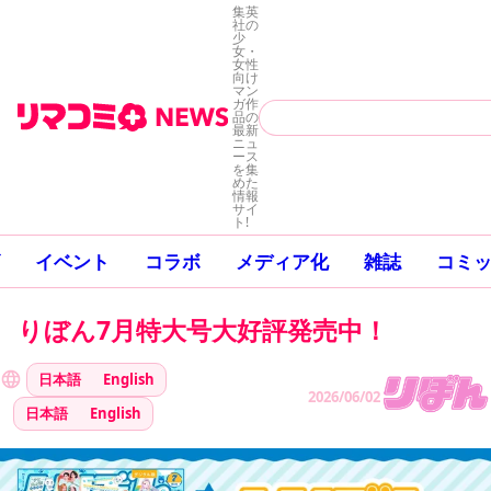
集英
社の
少
女・
女性
向け
マン
ガ作
品の
最新
ニュ
ース
を集
めた
情報
サイ
ト!
イベント
コラボ
メディア化
雑誌
コミ
りぼん7月特大号大好評発売中！
日本語
English
2026/06/02
日本語
English