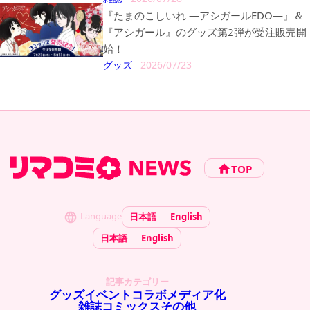
『たまのこしいれ ―アシガールEDO―』＆
『アシガール』のグッズ第2弾が受注販売開
始！
グッズ
2026/07/23
TOP
Language
日本語
English
日本語
English
記事カテゴリー
グッズ
イベント
コラボ
メディア化
雑誌
コミックス
その他