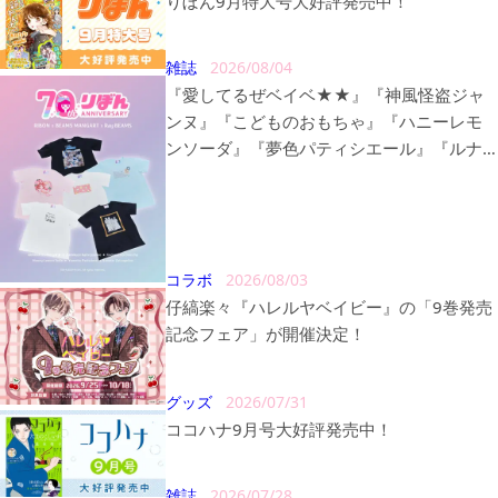
りぼん9月特大号大好評発売中！
雑誌
2026/08/04
『愛してるぜベイベ★★』『神風怪盗ジャ
ンヌ』『こどものおもちゃ』『ハニーレモ
ンソーダ』『夢色パティシエール』『ルナ
ティック雑技団』の〈BEAMS MANGART〉
〈Ray BEAMS〉とのトリプルコラボレーシ
ョン商品が販売決定！
コラボ
2026/08/03
仔縞楽々『ハレルヤベイビー』の「9巻発売
記念フェア」が開催決定！
グッズ
2026/07/31
ココハナ9月号大好評発売中！
雑誌
2026/07/28