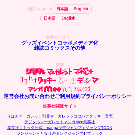
Language
日本語
English
日本語
English
記事カテゴリー
グッズ
イベント
コラボ
メディア化
雑誌
コミックス
その他
雑誌
運営会社
お問い合わせ
ご利用規約
プライバシーポリシー
集英社関連サイト
りぼん
マーガレット
別冊マーガレット
ココハナ
クッキー
君恋
デジタルマーガレット
マンガMee
集英社
集英社コミック公式s-manga
少年ジャンプ＋
ジャンプTOON
ヤンジャン＋
となりのヤングジャンプ
ゼブラック