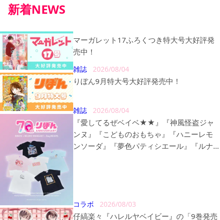
新着NEWS
マーガレット17ふろくつき特大号大好評発
売中！
雑誌
2026/08/04
りぼん9月特大号大好評発売中！
雑誌
2026/08/04
『愛してるぜベイベ★★』『神風怪盗ジャ
ンヌ』『こどものおもちゃ』『ハニーレモ
ンソーダ』『夢色パティシエール』『ルナ
ティック雑技団』の〈BEAMS MANGART〉
〈Ray BEAMS〉とのトリプルコラボレーシ
ョン商品が販売決定！
コラボ
2026/08/03
仔縞楽々『ハレルヤベイビー』の「9巻発売