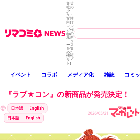
集英
社の
少
女・
女性
向け
マン
ガ作
品の
最新
ニュ
ース
を集
めた
情報
サイ
ト!
イベント
コラボ
メディア化
雑誌
コミ
『ラブ★コン』の新商品が発売決定！
日本語
English
2026/05/21
日本語
English