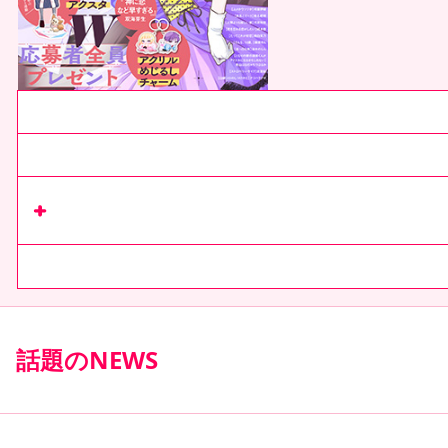
最新号紹介
次号予告
リマコミ+
で
収録作を読む
コミックス
話題のNEWS