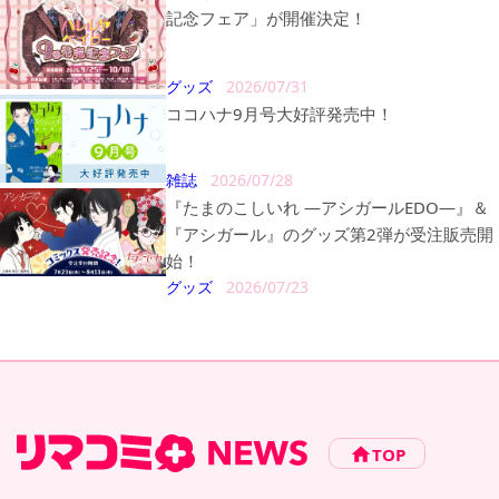
記念フェア」が開催決定！
グッズ
2026/07/31
ココハナ9月号大好評発売中！
雑誌
2026/07/28
『たまのこしいれ ―アシガールEDO―』＆
『アシガール』のグッズ第2弾が受注販売開
始！
グッズ
2026/07/23
TOP