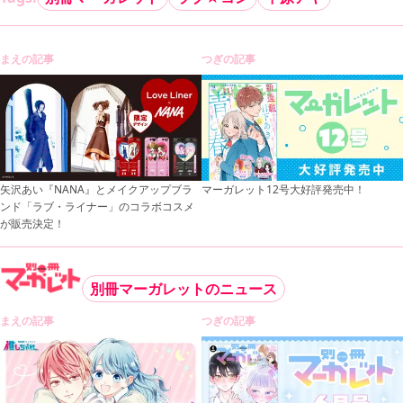
まえの記事
つぎの記事
矢沢あい『NANA』とメイクアップブラ
マーガレット12号大好評発売中！
ンド「ラブ・ライナー」のコラボコスメ
が販売決定！
別冊マーガレットのニュース
まえの記事
つぎの記事