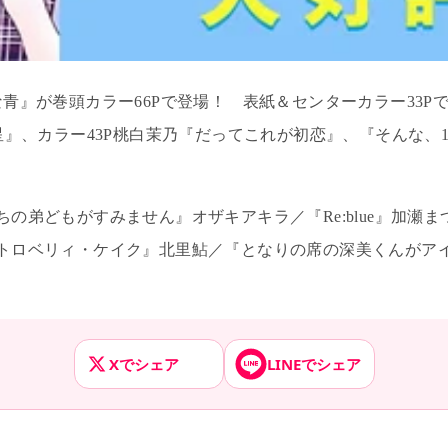
な青』が巻頭カラー
66P
で登場！ 表紙＆センターカラー
33P
星』、カラー
43P
桃白茉乃『だってこれが初恋』、『そんな、
ちの弟どもがすみません』オザキアキラ／『
Re:blue
』加瀬ま
トロベリィ・ケイク』北里鮎／『となりの席の深美くんがアイ
Xでシェア
LINEでシェア