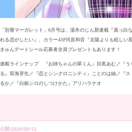
「別冊マーガレット」
6
月号は、湯木のじん新連載『真っ白
れる恋がしたい』、カラー
43P
河原和音『太陽よりも眩しい
きゅんデートシール応募者全員プレゼントもあります！
連載ラインナップ 『お姉ちゃんの翠くん』目黒あむ／『う
る』双海芽生／『恋とシンクロニシティ』ことのは紬／『ス
るか／『白銀シロのしつけかた』アリハラナオ
公開
:
2026/05/12