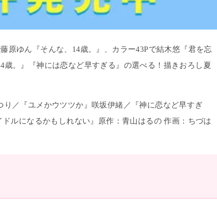
で藤原ゆん『そんな、
14
歳。』、カラー
43P
で結木悠『君を忘
14
歳。』『神には恋など早すぎる』の選べる！描きおろし夏
つり／『ユメかウツツか』咲坂伊緒／『神に恋など早すぎ
ドルになるかもしれない』原作：青山はるの 作画：ちづは