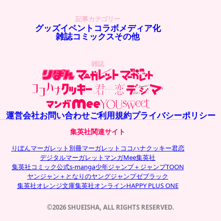
記事カテゴリー
グッズ
イベント
コラボ
メディア化
雑誌
コミックス
その他
雑誌
運営会社
お問い合わせ
ご利用規約
プライバシーポリシー
集英社関連サイト
りぼん
マーガレット
別冊マーガレット
ココハナ
クッキー
君恋
デジタルマーガレット
マンガMee
集英社
集英社コミック公式s-manga
少年ジャンプ＋
ジャンプTOON
ヤンジャン＋
となりのヤングジャンプ
ゼブラック
集英社オレンジ文庫
集英社オンライン
HAPPY PLUS ONE
©2026 SHUEISHA, ALL RIGHTS RESERVED.