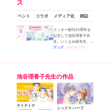
ス
ッズ
イベント
コラボ
メディア化
雑誌
コミッ
クッキー創刊25周年を
記念して池谷理香子先
生、いくえみ綾先生、
持田あき先生のTシャツ
グッズ
2025/07/28
が登場！
池谷理香子
先生の作品
テトテトテ
シックス ハーフ