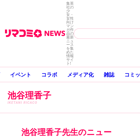
集英
社の
少
女・
女性
向け
マン
ガ作
品の
最新
ニュ
ース
を集
めた
情報
サイ
ト!
イベント
コラボ
メディア化
雑誌
コミ
池谷理香子
IKETANI RICACO
池谷理香子先生のニュー