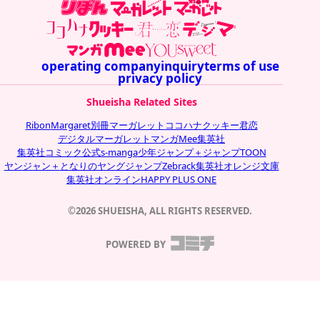
operating company
inquiry
terms of use
privacy policy
Shueisha Related Sites
Ribon
Margaret
別冊マーガレット
ココハナ
クッキー
君恋
デジタルマーガレット
マンガMee
集英社
集英社コミック公式s-manga
少年ジャンプ＋
ジャンプTOON
ヤンジャン＋
となりのヤングジャンプ
Zebrack
集英社オレンジ文庫
集英社オンライン
HAPPY PLUS ONE
©2026 SHUEISHA, ALL RIGHTS RESERVED.
POWERED BY