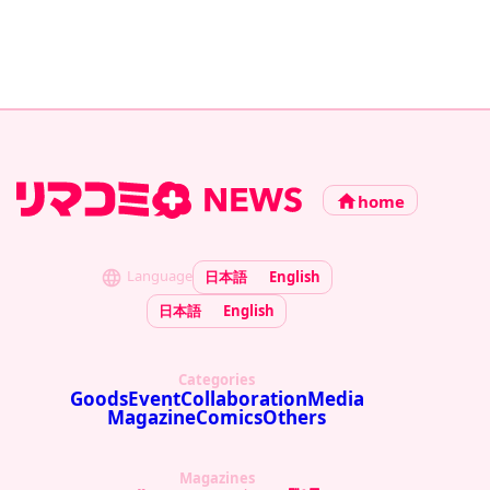
home
Language
日本語
English
日本語
English
Categories
Goods
Event
Collaboration
Media
Magazine
Comics
Others
Magazines