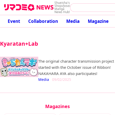
Shueisha's
Shojo/Josei
Manga
News Hub!
Event
Collaboration
Media
Magazine
Kyaratan+Lab
The original character transmission project
started with the October issue of Ribbon!
NAKAHARA AYA also participates!
Media
09/02/2025
Magazines