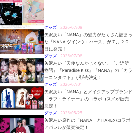
グッズ
2026/07/08
矢沢あい『NANA』の魅力がたくさん詰まっ
た「NANA ツインウエハース」が７月２０
日に発売！
グッズ
2026/07/08
矢沢あい『天使なんかじゃない』『ご近所
物語』『Paradise Kiss』『NANA』の「カラ
ーコンタクト」が販売決定！
グッズ
2026/07/01
矢沢あい『NANA』とメイクアップブランド
「ラブ・ライナー」のコラボコスメが販売
決定！
グッズ
2026/05/25
矢沢あい原作の「NANA」とHAREのコラボ
アパレルが販売決定！