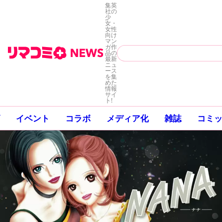
集英
社の
少
女・
女性
向け
マン
ガ作
品の
最新
ニュ
ース
を集
めた
情報
サイ
ト!
イベント
コラボ
メディア化
雑誌
コミ