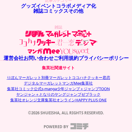
記事カテゴリー
グッズ
イベント
コラボ
メディア化
雑誌
コミックス
その他
雑誌
運営会社
お問い合わせ
ご利用規約
プライバシーポリシー
集英社関連サイト
りぼん
マーガレット
別冊マーガレット
ココハナ
クッキー
君恋
デジタルマーガレット
マンガMee
集英社
集英社コミック公式s-manga
少年ジャンプ＋
ジャンプTOON
ヤンジャン＋
となりのヤングジャンプ
ゼブラック
集英社オレンジ文庫
集英社オンライン
HAPPY PLUS ONE
©2026 SHUEISHA, ALL RIGHTS RESERVED.
POWERED BY