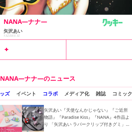
NANA―ナナ―
矢沢あい
YAZAWA AI
リマコミ+
で
コミックス
試し読み
NANA―ナナ―のニュース
ッズ
イベント
コラボ
メディア化
雑誌
コミッ
矢沢あい『天使なんかじゃない』『ご近所
物語』『Paradise Kiss』『NANA』4作品よ
り 「矢沢あい ラバークリップ付きグミ」の
発売が決定！