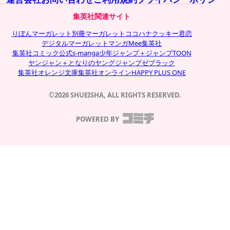
集英社関連サイト
りぼん
マーガレット
別冊マーガレット
ココハナ
クッキー
君恋
デジタルマーガレット
マンガMee
集英社
集英社コミック公式s-manga
少年ジャンプ＋
ジャンプTOON
ヤンジャン＋
となりのヤングジャンプ
ゼブラック
集英社オレンジ文庫
集英社オンライン
HAPPY PLUS ONE
©2026 SHUEISHA, ALL RIGHTS RESERVED.
POWERED BY