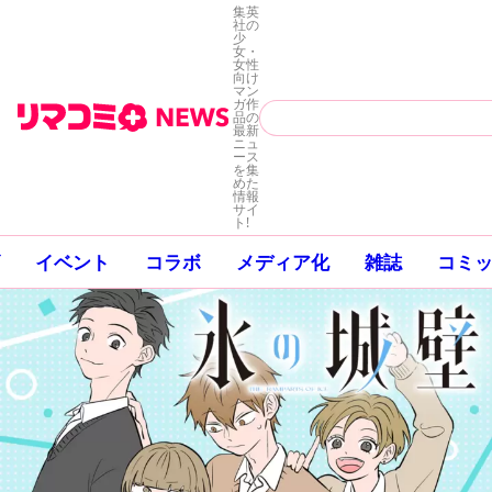
集英
社の
少
女・
女性
向け
マン
ガ作
品の
最新
ニュ
ース
を集
めた
情報
サイ
ト!
イベント
コラボ
メディア化
雑誌
コミ