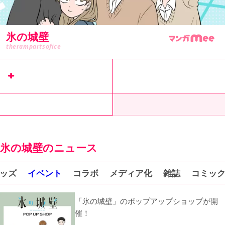
氷の城壁
therampartsofice
リマコミ+
で
コミックス
試し読み
公式サイト
氷の城壁のニュース
ッズ
イベント
コラボ
メディア化
雑誌
コミッ
「氷の城壁」のポップアップショップが開
催！