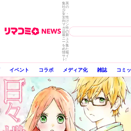
集英
社の
少
女・
女性
向け
マン
ガ作
品の
最新
ニュ
ース
を集
めた
情報
サイ
ト!
イベント
コラボ
メディア化
雑誌
コミ