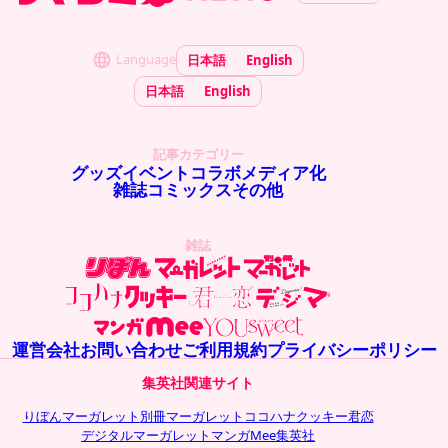
Language
日本語
English
日本語
English
記事カテゴリー
グッズ
イベント
コラボ
メディア化
雑誌
コミックス
その他
雑誌
運営会社
お問い合わせ
ご利用規約
プライバシーポリシー
集英社関連サイト
りぼん
マーガレット
別冊マーガレット
ココハナ
クッキー
君恋
デジタルマーガレット
マンガMee
集英社