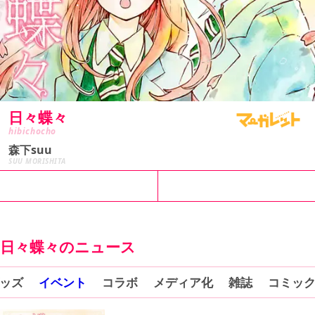
日々蝶々
hibichocho
森下suu
SUU MORISHITA
試し読み
コミックス
日々蝶々のニュース
ッズ
イベント
コラボ
メディア化
雑誌
コミッ