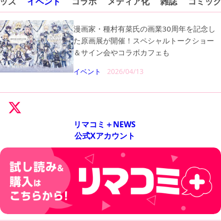
ッズ
イベント
コラボ
メディア化
雑誌
コミッ
漫画家・種村有菜氏の画業30周年を記念し
た原画展が開催！スペシャルトークショー
＆サイン会やコラボカフェも
イベント
2026/04/13
リマコミ＋NEWS
公式Xアカウント