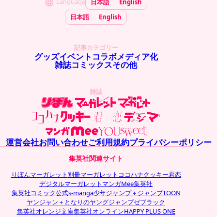
Language
日本語
English
日本語
English
記事カテゴリー
グッズ
イベント
コラボ
メディア化
雑誌
コミックス
その他
雑誌
運営会社
お問い合わせ
ご利用規約
プライバシーポリシー
集英社関連サイト
りぼん
マーガレット
別冊マーガレット
ココハナ
クッキー
君恋
デジタルマーガレット
マンガMee
集英社
集英社コミック公式s-manga
少年ジャンプ＋
ジャンプTOON
ヤンジャン＋
となりのヤングジャンプ
ゼブラック
集英社オレンジ文庫
集英社オンライン
HAPPY PLUS ONE