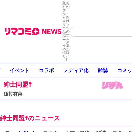
集英
社の
少
女・
女性
向け
マン
ガ作
品の
最新
ニュ
ース
を集
めた
情報
サイ
ト!
イベント
コラボ
メディア化
雑誌
コミ
紳士同盟☨
種村有菜
紳士同盟☨のニュース