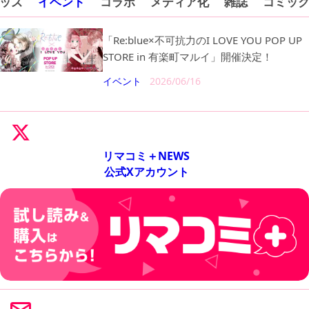
ッズ
イベント
コラボ
メディア化
雑誌
コミッ
「Re:blue×不可抗力のI LOVE YOU POP UP
STORE in 有楽町マルイ」開催決定！
イベント
2026/06/16
リマコミ＋NEWS
公式Xアカウント