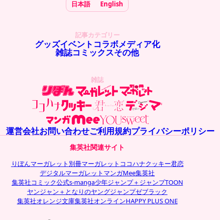
日本語
English
記事カテゴリー
グッズ
イベント
コラボ
メディア化
雑誌
コミックス
その他
雑誌
運営会社
お問い合わせ
ご利用規約
プライバシーポリシー
集英社関連サイト
りぼん
マーガレット
別冊マーガレット
ココハナ
クッキー
君恋
デジタルマーガレット
マンガMee
集英社
集英社コミック公式s-manga
少年ジャンプ＋
ジャンプTOON
ヤンジャン＋
となりのヤングジャンプ
ゼブラック
集英社オレンジ文庫
集英社オンライン
HAPPY PLUS ONE