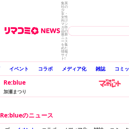
集英
社の
少
女・
女性
向け
マン
ガ作
品の
最新
ニュ
ース
を集
めた
情報
サイ
ト!
イベント
コラボ
メディア化
雑誌
コミ
Re:blue
加瀬まつり
Re:blueのニュース