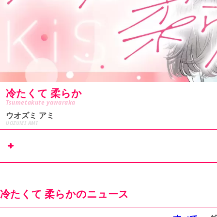
冷たくて 柔らか
Tsumetakute yawaraka
ウオズミ アミ
UOZUMI AMI
リマコミ+
で
試し読み
冷たくて 柔らかのニュース