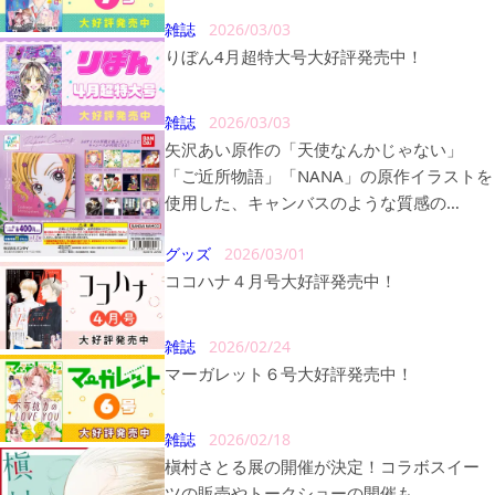
雑誌
2026/03/03
りぼん4月超特大号大好評発売中！
雑誌
2026/03/03
矢沢あい原作の「天使なんかじゃない」
「ご近所物語」「NANA」の原作イラストを
使用した、キャンバスのような質感の
「【フラットガシャポン】矢沢あい Paper
グッズ
2026/03/01
Canvas」が販売決定！
ココハナ４月号大好評発売中！
雑誌
2026/02/24
マーガレット６号大好評発売中！
雑誌
2026/02/18
槇村さとる展の開催が決定！コラボスイー
ツの販売やトークショーの開催も