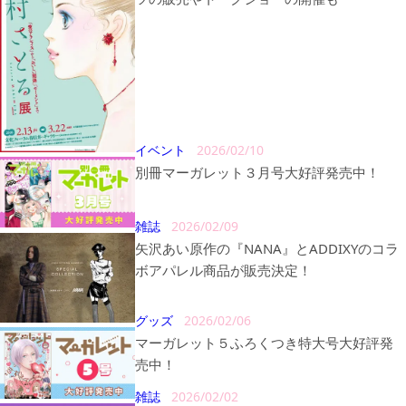
イベント
2026/02/10
別冊マーガレット３月号大好評発売中！
雑誌
2026/02/09
矢沢あい原作の『NANA』とADDIXYのコラ
ボアパレル商品が販売決定！
グッズ
2026/02/06
マーガレット５ふろくつき特大号大好評発
売中！
雑誌
2026/02/02