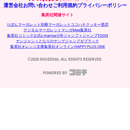
運営会社
お問い合わせ
ご利用規約
プライバシーポリシー
集英社関連サイト
りぼん
マーガレット
別冊マーガレット
ココハナ
クッキー
君恋
デジタルマーガレット
マンガMee
集英社
集英社コミック公式s-manga
少年ジャンプ＋
ジャンプTOON
ヤンジャン＋
となりのヤングジャンプ
ゼブラック
集英社オレンジ文庫
集英社オンライン
HAPPY PLUS ONE
©2026 SHUEISHA, ALL RIGHTS RESERVED.
POWERED BY