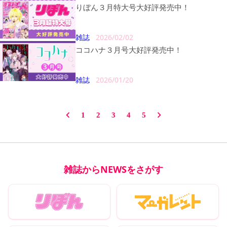
りぼん３月特大号大好評発売中！
雑誌
2026/02/02
ココハナ３月号大好評発売中！
雑誌
2026/01/20
1
2
3
4
5
雑誌からNEWSをさがす