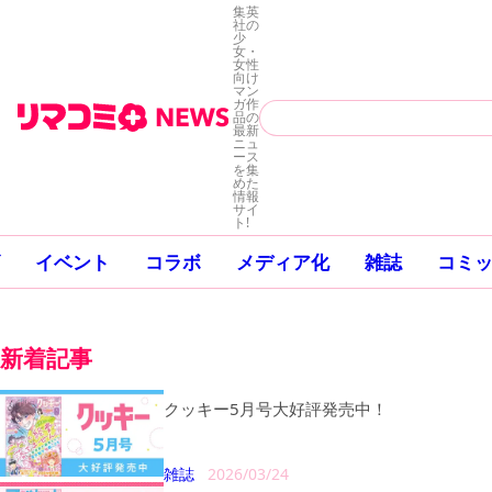
集英
社の
少
女・
女性
向け
マン
ガ作
品の
最新
ニュ
ース
を集
めた
情報
サイ
ト!
イベント
コラボ
メディア化
雑誌
コミ
新着記事
クッキー5月号大好評発売中！
雑誌
2026/03/24