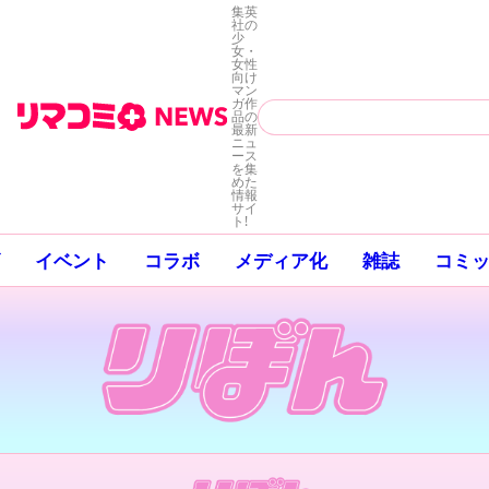
集英
社の
少
女・
女性
向け
マン
ガ作
品の
最新
ニュ
ース
を集
めた
情報
サイ
ト!
イベント
コラボ
メディア化
雑誌
コミ