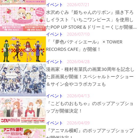
イベント
2026/07/21
水沢めぐみ『姫ちゃんのリボン』描き下ろ
しイラスト「いちごワンピース」を使用し
たPOP UP STORE＆ドリーミーくじが開催決
定！
イベント
2026/07/10
「『夢色パティシエール』 × TOWER
RECORDS CAFE」が開催！
イベント
2026/04/28
漫画家・種村有菜氏の画業30周年を記念し
た原画展が開催！スペシャルトークショー
＆サイン会やコラボカフェも
イベント
2026/04/13
『こどものおもちゃ』のポップアップショ
ップが開催決定！
イベント
2026/04/09
『アニマル横町』のポップアップショップ
が開催決定！