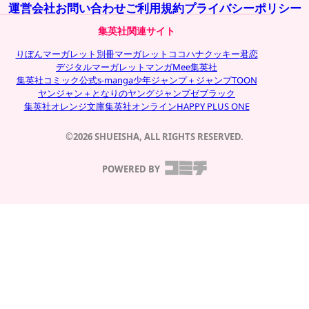
運営会社
お問い合わせ
ご利用規約
プライバシーポリシー
集英社関連サイト
りぼん
マーガレット
別冊マーガレット
ココハナ
クッキー
君恋
デジタルマーガレット
マンガMee
集英社
集英社コミック公式s-manga
少年ジャンプ＋
ジャンプTOON
ヤンジャン＋
となりのヤングジャンプ
ゼブラック
集英社オレンジ文庫
集英社オンライン
HAPPY PLUS ONE
©2026 SHUEISHA, ALL RIGHTS RESERVED.
POWERED BY