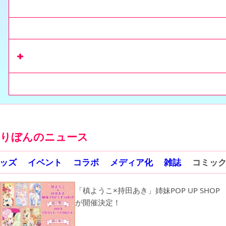
来月のりぼん
りぼんの増刊号
リマコミ+
で
収録作を読む
コミックス
りぼんのニュース
ッズ
イベント
コラボ
メディア化
雑誌
コミッ
「槙ようこ×持田あき」姉妹POP UP SHOP
が開催決定！